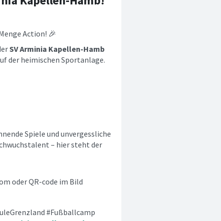
nia Kapellen-Hamb!
 Menge Action! 🎉
der
SV Arminia Kapellen-Hamb
f der heimischen Sportanlage.
nnende Spiele und unvergessliche
chwuchstalent – hier steht der
com oder QR-code im Bild
uleGrenzland #Fußballcamp