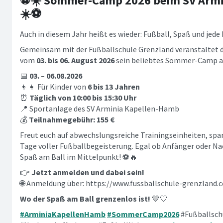
⚽☀️ Sommer-Camp 2026 beim SV Armi
☀️⚽
Auch in diesem Jahr heißt es wieder: Fußball, Spaß und jede
Gemeinsam mit der Fußballschule Grenzland veranstaltet 
vom
03. bis 06. August 2026
sein beliebtes Sommer-Camp au
📅
03. – 06.08.2026
👦👧 Für Kinder von
6 bis 13 Jahren
⏰
Täglich von 10:00 bis 15:30 Uhr
📍 Sportanlage des SV Arminia Kapellen-Hamb
💰
Teilnahmegebühr: 155 €
Freut euch auf abwechslungsreiche Trainingseinheiten, spa
Tage voller Fußballbegeisterung. Egal ob Anfänger oder Na
Spaß am Ball im Mittelpunkt! ⚽🔥
👉
Jetzt anmelden und dabei sein!
🌐 Anmeldung über: https://www.fussballschule-grenzland.
Wo der Spaß am Ball grenzenlos ist!
💙🤍
#ArminiaKapellenHamb
#SommerCamp2026
#Fußballsch