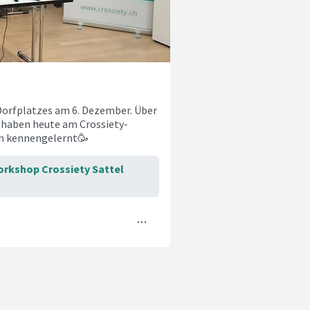
n Dorfplatzes am 6. Dezember. Über
 haben heute am Crossiety-
n kennengelernt🥳
rkshop Crossiety Sattel