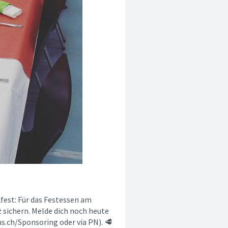
fest: Für das Festessen am
z sichern. Melde dich noch heute
s.ch/Sponsoring oder via PN). 🥩