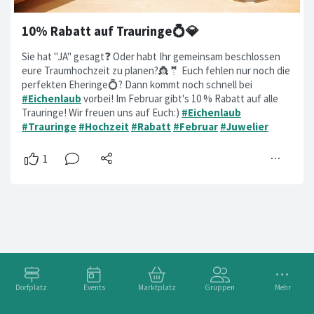
10% Rabatt auf Trauringe💍💎
Sie hat "JA" gesagt❓ Oder habt Ihr gemeinsam beschlossen
eure Traumhochzeit zu planen?👸🤵 Euch fehlen nur noch die
perfekten Eheringe💍? Dann kommt noch schnell bei
#Eichenlaub
vorbei! Im Februar gibt's 10 % Rabatt auf alle
Trauringe! Wir freuen uns auf Euch:)
#Eichenlaub
#Trauringe
#Hochzeit
#Rabatt
#Februar
#Juwelier
Dorfplatz
Events
Marktplatz
Gruppen
Mehr