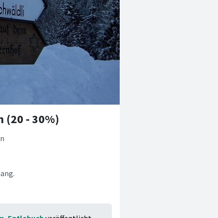
n (20 - 30%)
/n
hang.
m. Entlebuch
veröffentlicht.