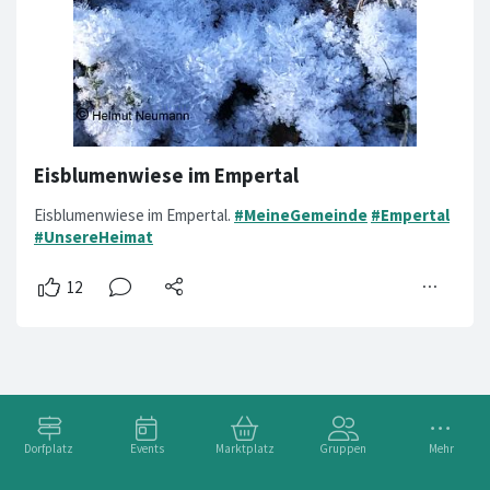
Eisblumenwiese im Empertal
Eisblumenwiese im Empertal.
#MeineGemeinde
#Empertal
#UnsereHeimat
Dorfplatz
Events
Marktplatz
Gruppen
Mehr