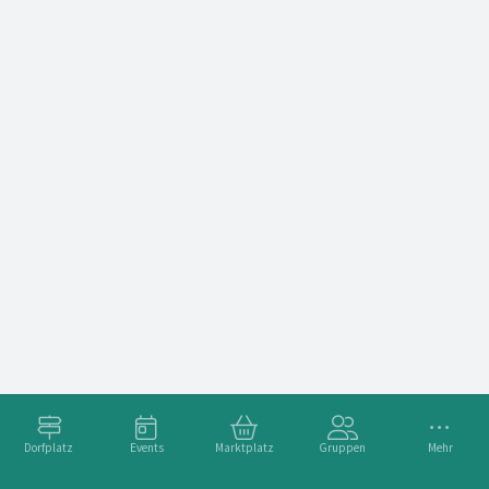
Dorfplatz
Events
Marktplatz
Gruppen
Mehr