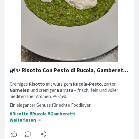
🌿✨ Risotto Con Pesto di Rucola, Gamberetti e Burrata ✨🌿
Cremiges
Risotto
mit würzigem
Rucola-Pesto
, zarten
Garnelen
und cremiger
Burrata
– frisch, fein und voller
mediterraner Aromen. 🍚🍤🧀
Ein eleganter Genuss für echte Foodlover.
#Risotto
#Rucola
#Gamberetti
Weiterlesen ➞