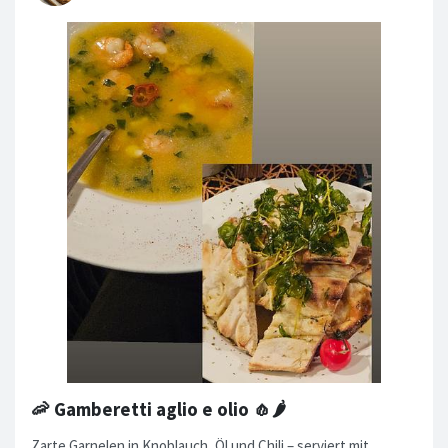
🦐 Gamberetti aglio e olio 🧄🌶️
Zarte Garnelen in Knoblauch, Öl und Chili – serviert mit