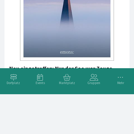
Neu eingetroffen: Nur der See war Zeuge
Bodensee Krimi: Cold Case am Bodensee. Madlener und
Dorfplatz
Events
Marktplatz
Gruppen
Mehr
Harriet ermitteln in einem Fall, der 30 Jahre zurückliegt.Am
Bodensee wird die Leiche einer jungen Frau gefunden, doch
während ihre Kollegen nach d
Weiterlesen ➞