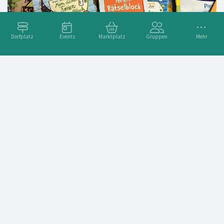
Dorfplatz
Events
Marktplatz
Gruppen
Mehr
Ferien in Sicht!
Damit in den Ferien, an regnerischen Tagen, am Strand oder
auf der Fahrt in den Urlaub keine Langeweile aufkommt,
haben wir super dicke Ferienrätselblöcke für euch an Lager
genommen. Außerdem wartet v
Weiterlesen ➞