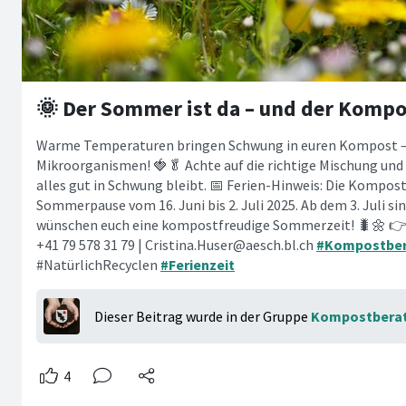
🌞 Der Sommer ist da – und der Kompos
Warme Temperaturen bringen Schwung in euren Kompost – j
Mikroorganismen! 🍓🥬 Achte auf die richtige Mischung und
alles gut in Schwung bleibt. 📅 Ferien-Hinweis: Die Kompo
Sommerpause vom 16. Juni bis 2. Juli 2025. Ab dem 3. Juli sin
wünschen euch eine kompostfreudige Sommerzeit! 🐛🌼 👉
+41 79 578 31 79 |
Cristina.Huser@aesch.bl.ch
#Kompostber
#NatürlichRecyclen
#Ferienzeit
Dieser Beitrag wurde in der Gruppe
Kompostberat