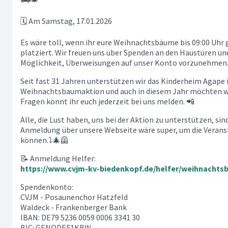
🗓 Am Samstag, 17.01.2026
Es wäre toll, wenn ihr eure Weihnachtsbäume bis 09:00 Uhr
platziert. Wir freuen uns über Spenden an den Haustüren und
Möglichkeit, Überweisungen auf unser Konto vorzunehmen.
Seit fast 31 Jahren unterstützen wir das Kinderheim Agape
Weihnachtsbaumaktion und auch in diesem Jahr möchten wir
Fragen könnt ihr euch jederzeit bei uns melden. 📲
Alle, die Lust haben, uns bei der Aktion zu unterstützen, sin
Anmeldung über unsere Webseite wäre super, um die Verans
können.⤵️🎄🦺
📝 Anmeldung Helfer:
https://www.cvjm-kv-biedenkopf.de/helfer/weihnachts
Spendenkonto:
CVJM - Posaunenchor Hatzfeld
Waldeck - Frankenberger Bank
IBAN: DE79 5236 0059 0006 3341 30
BIC: GENODEF1KBW