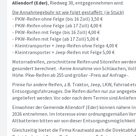
Allendorf (Eder)
, Riedweg 30, entgegennehmen wird.
Die Annahmegebühr ist wie folgt gestaffelt: (je Stück)
- PKW-Reifen ohne Felge (bis 16 Zoll) 3,50 €
- PKW-Reifen ohne Felge (ab 17 Zoll) 4,00 €
- PKW-Reifen mit Felge (bis 16 Zoll) 4,00 €
- PKW-Reifen mit Felge (ab 17 Zoll) 5,00 €
- Kleintransporter + Jeep-Reifen ohne Felge 4,00 €
- Kleintransporter + Jeep-Reifen mit Felge 5,00 €
Motorradreifen, zerschnittene Reifen und Siloreifen werde
gesondert berechnet. -Keine Annahme von Schläuchen, Vol
Höhe. Pkw-Reifen ab 255 und größer -Preis auf Anfrage-.
Preise für andere Reifen, z.B. Traktor, Jeep, LKW, Fahrrad et
Entsorgungsfahrzeuges. Die Reifen dürfen nur zur angege
angeliefert werden. Vor oder nach dem Termin sind Anliefer
Einwohner der Gemeinde Allendorf (Eder) können nähere I
2026 entnehmen. Im Interesse einer ordnungsgemäßen Verw
Altbatterien bitten wir von dieser Entsorgungsmöglichkei
Gleichzeitig bietet die Firma Krautwald auch die Direktabfu