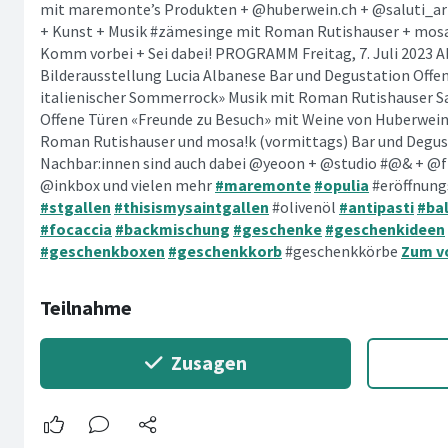
mit maremonte’s Produkten + @huberwein.ch + @saluti_arb
+ Kunst + Musik #zämesinge mit Roman Rutishauser + mosai
Komm vorbei + Sei dabei! PROGRAMM Freitag, 7. Juli 2023 A
Bilderausstellung Lucia Albanese Bar und Degustation Offen
italienischer Sommerrock» Musik mit Roman Rutishauser Sam
Offene Türen «Freunde zu Besuch» mit Weine von Huberwein 
Roman Rutishauser und mosa!k (vormittags) Bar und Degust
Nachbar:innen sind auch dabei @yeoon + @studio #@& + @
@inkbox und vielen mehr
#maremonte
#opulia
#eröffnung
#stgallen
#thisismysaintgallen
#olivenöl
#antipasti
#ba
#focaccia
#backmischung
#geschenke
#geschenkideen
#geschenkboxen
#geschenkkorb
#geschenkkörbe
Zum vo