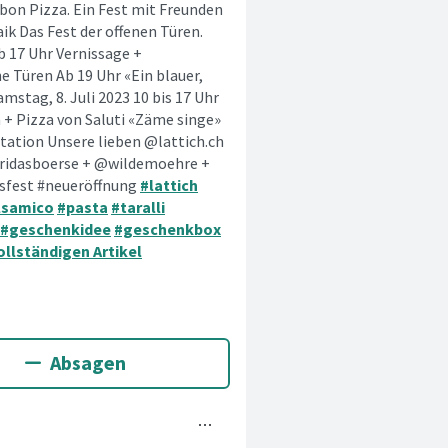
on Pizza. Ein Fest mit Freunden
k Das Fest der offenen Türen.
b 17 Uhr Vernissage +
e Türen Ab 19 Uhr «Ein blauer,
stag, 8. Juli 2023 10 bis 17 Uhr
+ Pizza von Saluti «Zäme singe»
ation Unsere lieben @lattich.ch
fridasboerse + @wildemoehre +
sfest #neueröffnung
#lattich
lsamico
#pasta
#taralli
#geschenkidee
#geschenkbox
llständigen Artikel