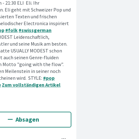
 21:30 ELI Eli. Ihr
n. Eli geht mit Schweizer Pop und
sierten Texten und frischen
elodischer Electronica inspiriert
op
#folk
#swissgerman
EST Leidenschaftlich,
tler und seine Musik am besten.
 hatte USUALLY MODEST schon
t auch seinen Genre-fluiden
m Motto "going with the flow".
en Meilenstein in seiner noch
cheinen wird. STYLE:
#pop
e
Zum vollständigen Artikel