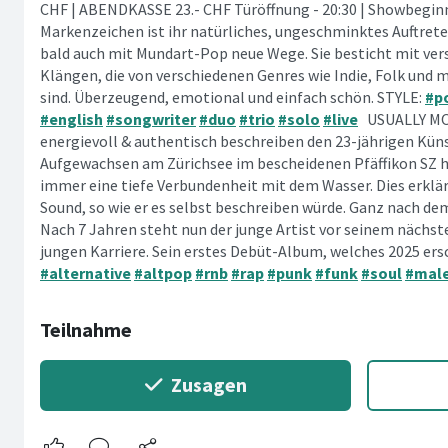
CHF | ABENDKASSE 23.- CHF Türöffnung - 20:30 | Showbeginn -
Markenzeichen ist ihr natürliches, ungeschminktes Auftrete
bald auch mit Mundart-Pop neue Wege. Sie besticht mit ver
Klängen, die von verschiedenen Genres wie Indie, Folk und m
sind. Überzeugend, emotional und einfach schön. STYLE:
#p
#english
#songwriter
#duo
#trio
#solo
#live
USUALLY MOD
energievoll & authentisch beschreiben den 23-jährigen Küns
Aufgewachsen am Zürichsee im bescheidenen Pfäffikon SZ
immer eine tiefe Verbundenheit mit dem Wasser. Dies erklär
Sound, so wie er es selbst beschreiben würde. Ganz nach de
Nach 7 Jahren steht nun der junge Artist vor seinem nächst
jungen Karriere. Sein erstes Debüt-Album, welches 2025 ers
#alternative
#altpop
#rnb
#rap
#punk
#funk
#soul
#mal