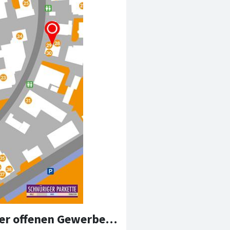
💥Am Samstag ist es soweit - am Tag der offenen Gewerbezone Unterägeri!💥