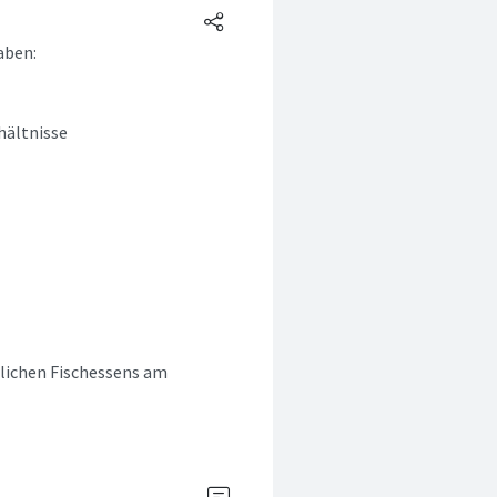
aben:
hältnisse
rlichen Fischessens am