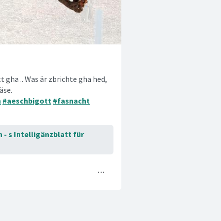
 gha .. Was är zbrichte gha hed,
äse.
h
#aeschbigott
#fasnacht
- s Intelligänzblatt für