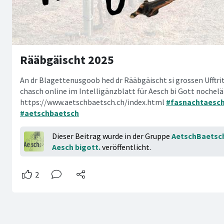
Rääbgäischt 2025
An dr Blagettenusgoob hed dr Rääbgäischt si grossen Ufftritt
chasch online im Intelligänzblatt für Aesch bi Gott nochelä
https://www.aetschbaetsch.ch/index.html
#fasnachtaesc
#aetschbaetsch
Dieser Beitrag wurde in der Gruppe
AetschBaetsch 
Aesch bigott.
veröffentlicht.