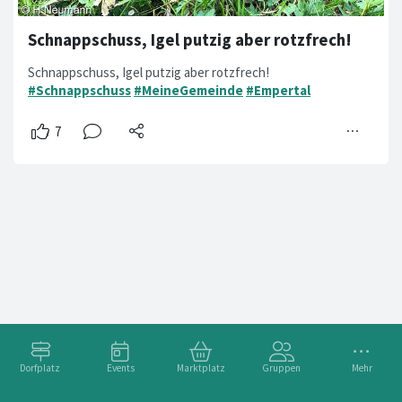
Schnappschuss, Igel putzig aber rotzfrech!
Schnappschuss, Igel putzig aber rotzfrech!
#Schnappschuss
#MeineGemeinde
#Empertal
Dorfplatz
Events
Marktplatz
Gruppen
Mehr