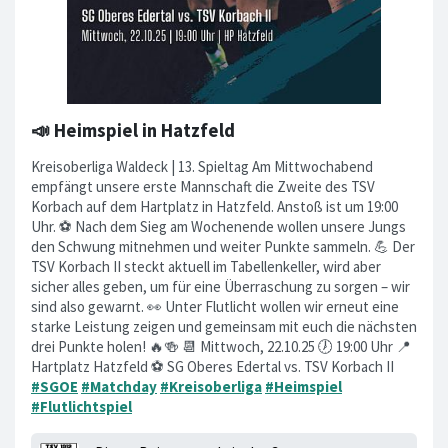
📣 Heimspiel in Hatzfeld
Kreisoberliga Waldeck | 13. Spieltag Am Mittwochabend
empfängt unsere erste Mannschaft die Zweite des TSV
Korbach auf dem Hartplatz in Hatzfeld. Anstoß ist um 19:00
Uhr. ⚽️ Nach dem Sieg am Wochenende wollen unsere Jungs
den Schwung mitnehmen und weiter Punkte sammeln. 💪 Der
TSV Korbach II steckt aktuell im Tabellenkeller, wird aber
sicher alles geben, um für eine Überraschung zu sorgen – wir
sind also gewarnt. 👀 Unter Flutlicht wollen wir erneut eine
starke Leistung zeigen und gemeinsam mit euch die nächsten
drei Punkte holen! 🔥🍻 📆 Mittwoch, 22.10.25 🕖 19:00 Uhr 📍
Hartplatz Hatzfeld ⚽️ SG Oberes Edertal vs. TSV Korbach II
#SGOE
#Matchday
#Kreisoberliga
#Heimspiel
#Flutlichtspiel