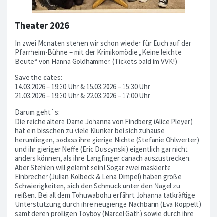
Theater 2026
In zwei Monaten stehen wir schon wieder für Euch auf der
Pfarrheim-Bühne – mit der Krimikomödie „Keine leichte
Beute“ von Hanna Goldhammer. (Tickets bald im VVK!)
Save the dates:
14.03.2026 – 19:30 Uhr & 15.03.2026 – 15:30 Uhr
21.03.2026 – 19:30 Uhr & 22.03.2026 – 17:00 Uhr
Darum geht`s:
Die reiche ältere Dame Johanna von Findberg (Alice Pleyer)
hat ein bisschen zu viele Klunker bei sich zuhause
herumliegen, sodass ihre gierige Nichte (Stefanie Ohlwerter)
und ihr gieriger Neffe (Eric Duszynski) eigentlich gar nicht
anders können, als ihre Langfinger danach auszustrecken.
Aber Stehlen will gelernt sein! Sogar zwei maskierte
Einbrecher (Julian Kolbeck & Lena Dimpel) haben große
Schwierigkeiten, sich den Schmuck unter den Nagel zu
reißen. Bei all dem Tohuwabohu erfährt Johanna tatkräftige
Unterstützung durch ihre neugierige Nachbarin (Eva Roppelt)
samt deren prolligen Toyboy (Marcel Gath) sowie durch ihre