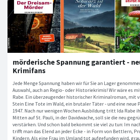
mörderische Spannung garantiert - neu
Krimifans
Jede Menge Spannung haben wir für Sie an Lager genommen
Auswahl, auch an Regio- oder Historiekrimis! Wir wäre es mit "
Rabe. Ein überzeugender historischer Kriminalroman, mit v
Stein Eine Tote im Wald, ein brutaler Täter - und eine neue P
1947. Nach nur wenigen Wochen Ausbildung tritt Ida Rabe ihre
Mitten auf St. Pauli, in der Davidwache, soll sie die neu geg
verstärken. Und schon bald bekommt sie viel zu tun: Im 
trifft man das Elend an jeder Ecke - in Form von Bettlern, P
Kindern. Als eine Frau im Umland tot aufgefunden wird, g