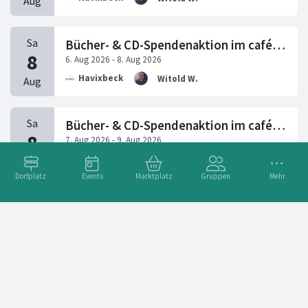
Bücher- & CD-Spendenaktion im café arte
Havixbeck
Witold W.
Bücher- & CD-Spendenaktion im café arte
Havixbeck
Witold W.
Dorfplatz
Events
Marktplatz
Gruppen
Mehr
Anziehungspunkt geöffnet
Havixbeck
Anziehungspunkt Havixbeck
Eröffnungsfeier Südhofkinder