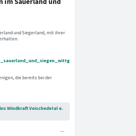
n im Sauerland und
erland und Siegerland, mit ihrer
erhalten.
m_sauerland_und_siegen_wittg
nigen, die bereits bei der
ins Windkraft Veischedetal e.