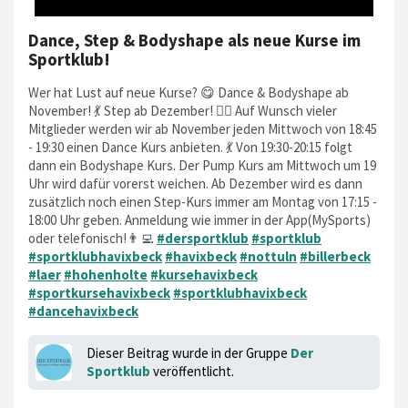
Dance, Step & Bodyshape als neue Kurse im
Sportklub!
Wer hat Lust auf neue Kurse? 😋 Dance & Bodyshape ab
November! 💃 Step ab Dezember! 🤸‍♂️ Auf Wunsch vieler
Mitglieder werden wir ab November jeden Mittwoch von 18:45
- 19:30 einen Dance Kurs anbieten. 💃 Von 19:30-20:15 folgt
dann ein Bodyshape Kurs. Der Pump Kurs am Mittwoch um 19
Uhr wird dafür vorerst weichen. Ab Dezember wird es dann
zusätzlich noch einen Step-Kurs immer am Montag von 17:15 -
18:00 Uhr geben. Anmeldung wie immer in der App(MySports)
oder telefonisch!👨‍💻
#dersportklub
#sportklub
#sportklubhavixbeck
#havixbeck
#nottuln
#billerbeck
#laer
#hohenholte
#kursehavixbeck
#sportkursehavixbeck
#sportklubhavixbeck
#dancehavixbeck
Dieser Beitrag wurde in der Gruppe
Der
Sportklub
veröffentlicht.