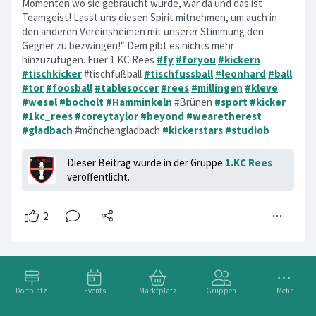
Momenten wo sie gebraucht wurde, war da und das ist
Teamgeist! Lasst uns diesen Spirit mitnehmen, um auch in
den anderen Vereinsheimen mit unserer Stimmung den
Gegner zu bezwingen!“ Dem gibt es nichts mehr
hinzuzufügen. Euer 1.KC Rees
#fy
#foryou
#kickern
#tischkicker
#tischfußball
#tischfussball
#leonhard
#ball
#tor
#foosball
#tablesoccer
#rees
#millingen
#kleve
#wesel
#bocholt
#Hamminkeln
#Brünen
#sport
#kicker
#1kc_rees
#coreytaylor
#beyond
#wearetherest
#gladbach
#mönchengladbach
#kickerstars
#studiob
Dieser Beitrag wurde in der Gruppe
1.KC Rees
veröffentlicht.
Dorfplatz
Events
Marktplatz
Gruppen
Mehr