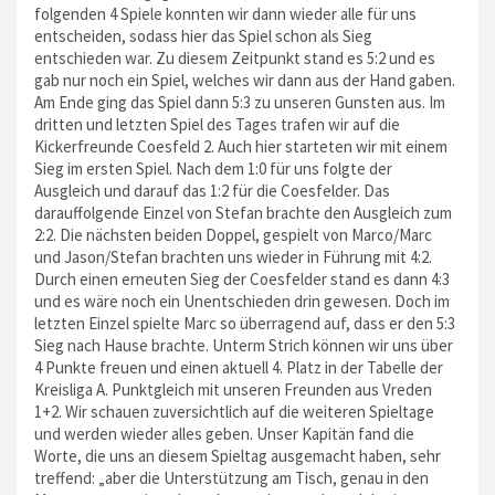
folgenden 4 Spiele konnten wir dann wieder alle für uns
entscheiden, sodass hier das Spiel schon als Sieg
entschieden war. Zu diesem Zeitpunkt stand es 5:2 und es
gab nur noch ein Spiel, welches wir dann aus der Hand gaben.
Am Ende ging das Spiel dann 5:3 zu unseren Gunsten aus. Im
dritten und letzten Spiel des Tages trafen wir auf die
Kickerfreunde Coesfeld 2. Auch hier starteten wir mit einem
Sieg im ersten Spiel. Nach dem 1:0 für uns folgte der
Ausgleich und darauf das 1:2 für die Coesfelder. Das
darauffolgende Einzel von Stefan brachte den Ausgleich zum
2:2. Die nächsten beiden Doppel, gespielt von Marco/Marc
und Jason/Stefan brachten uns wieder in Führung mit 4:2.
Durch einen erneuten Sieg der Coesfelder stand es dann 4:3
und es wäre noch ein Unentschieden drin gewesen. Doch im
letzten Einzel spielte Marc so überragend auf, dass er den 5:3
Sieg nach Hause brachte. Unterm Strich können wir uns über
4 Punkte freuen und einen aktuell 4. Platz in der Tabelle der
Kreisliga A. Punktgleich mit unseren Freunden aus Vreden
1+2. Wir schauen zuversichtlich auf die weiteren Spieltage
und werden wieder alles geben. Unser Kapitän fand die
Worte, die uns an diesem Spieltag ausgemacht haben, sehr
treffend: „aber die Unterstützung am Tisch, genau in den