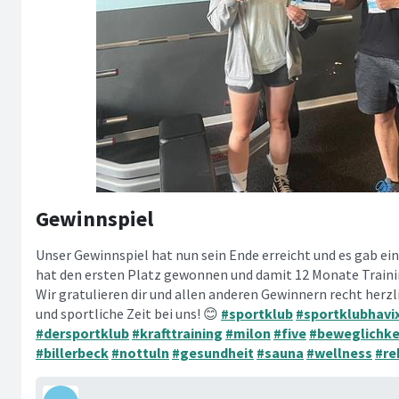
Gewinnspiel
Unser Gewinnspiel hat nun sein Ende erreicht und es gab ein
hat den ersten Platz gewonnen und damit 12 Monate Traini
Wir gratulieren dir und allen anderen Gewinnern recht herz
und sportliche Zeit bei uns! 😊
#sportklub
#sportklubhavi
#dersportklub
#krafttraining
#milon
#five
#beweglichke
#billerbeck
#nottuln
#gesundheit
#sauna
#wellness
#re