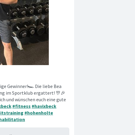
ige Gewinner!🏎️ Die liebe Bea
ng im Sportklub ergattert! 🎊🎉
lich und wünschen euch eine gute
xbeck
#fitness
#havixbeck
itstraining
#hohenholte
habilitation