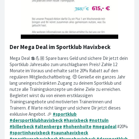
Der Mega Deal im Sportklub Havixbeck
Mega Deal 💲💪🏼 Spare bares Geld und sichere Dir jetzt dein
Sportklub Jahresabo zum unschlagbaren Preis! Zahle 12
Monate im Voraus und erhalte satte 20% Rabatt auf den
regulären Mitgliedschaftbeitrag. 🤑 Genieße ein ganzes Jahr
lang uneingeschränkten Zugang zu deinem Sportklub und
nutze alle Trainingskonzepte um deine Ziele zu erreichen.
Begleitet wirst du von einem erstklassigen
Trainingsangebote und motivierten Trainerinnen und
Trainern. 💃 Warte nicht länger und sichere Dir jetzt dieses
exklusive Angebot. 🎉
#sportklub
#dersportklubhavixbeck
#havixbeck
#nottuln
#billerbeck
#altenberge
#hohenholte
#megadeal
#20%
#sportinhavixbeck
#saunahavixbeck
#sportkursehavixbeck
#kursehavixbeck
#dersportklub