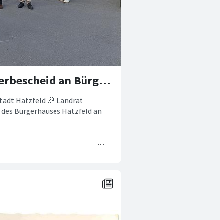
🎉 Bürgerhaus - Landrat übergibt Förderbescheid an Bürgermeister Junker
tadt Hatzfeld 🎉 Landrat
u des Bürgerhauses Hatzfeld an